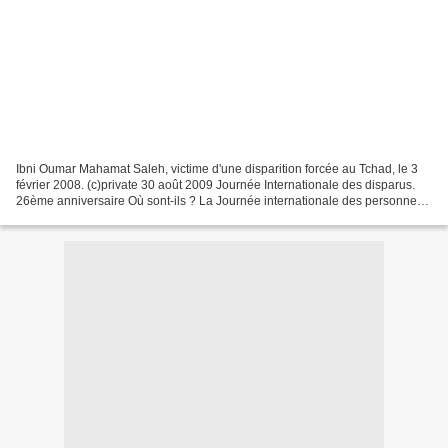
Ibni Oumar Mahamat Saleh, victime d'une disparition forcée au Tchad, le 3
février 2008. (c)private 30 août 2009 Journée Internationale des disparus.
26ème anniversaire Où sont-ils ? La Journée internationale des personnes
disparues, le 30 août, a pour...