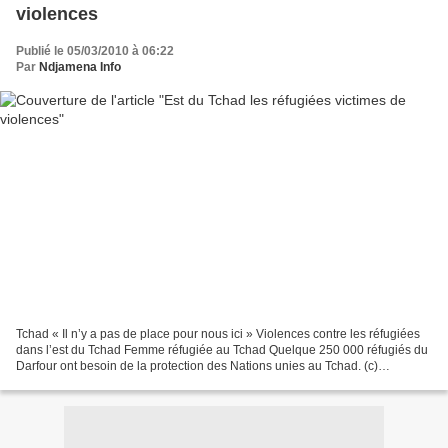
violences
Publié le 05/03/2010 à 06:22
Par
Ndjamena Info
Tchad « Il n’y a pas de place pour nous ici » Violences contre les réfugiées
dans l’est du Tchad Femme réfugiée au Tchad Quelque 250 000 réfugiés du
Darfour ont besoin de la protection des Nations unies au Tchad. (c)
UNHCR/H Caux Limitrophe du Darfour,...