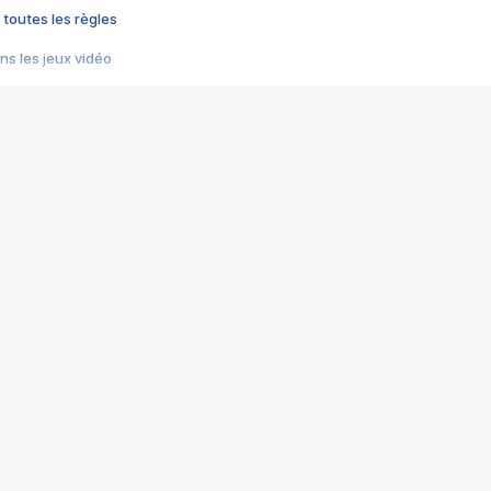
 toutes les règles
s les jeux vidéo
us choquant de Rockstar ? - Le scandale BULLY
e plus moche de Steam
du RÊVE tourne au CAUCHEMAR
pendant 8 heures
it… à tort
umiliés par un jeu vidéo
ire - Final Fantasy 8
ti un empire - Age of Empires
story DOFUS
tard, il crée l'un des pires jeux de tous les temps, MindsEye.