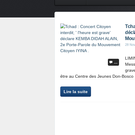
Tcha
décl
Mouv
28 No
LIMI
…
Messi
grave
être au Centre des Jeunes Don-Bosco 
Lire la suite