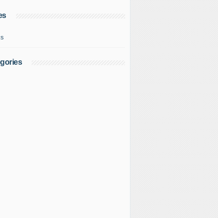
es
ks
gories