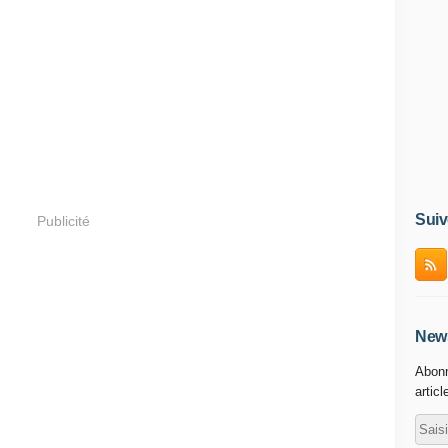
Suiv
Publicité
News
Abonn
articl