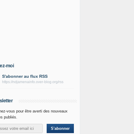
ez-moi
S'abonner au flux RSS
https://ndjamenainfo.over-blog.org/rss
letter
ez-vous pour être averti des nouveaux
es publiés.