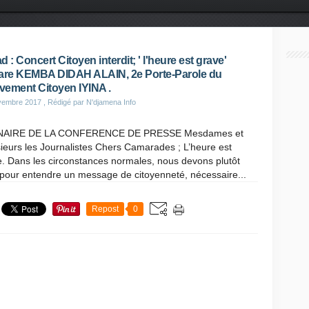
d : Concert Citoyen interdit; ' l'heure est grave'
are KEMBA DIDAH ALAIN, 2e Porte-Parole du
ement Citoyen IYINA .
vembre 2017
, Rédigé par N'djamena Info
NAIRE DE LA CONFERENCE DE PRESSE Mesdames et
eurs les Journalistes Chers Camarades ; L’heure est
. Dans les circonstances normales, nous devons plutôt
pour entendre un message de citoyenneté, nécessaire...
Repost
0