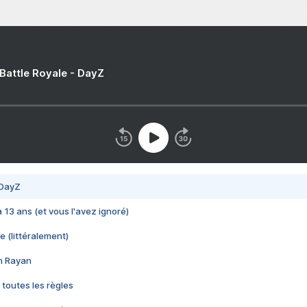
 Battle Royale - DayZ
 DayZ
 a 13 ans (et vous l'avez ignoré)
e (littéralement)
im Rayan
 toutes les règles