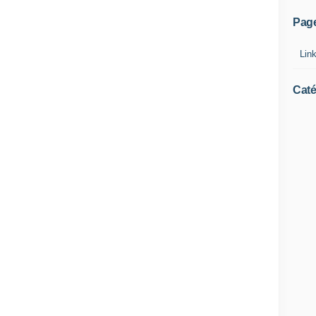
Pag
Lin
Caté