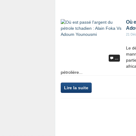
Où e
Ado
21 Dé
Le dé
manne
…
parti
afric
pétrolière...
Lire la suite