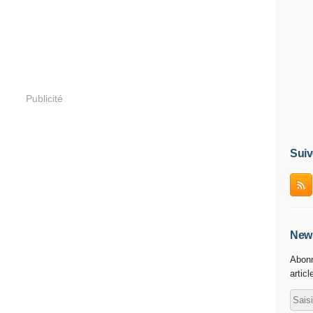
Publicité
Suiv
News
Abonn
articl