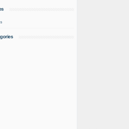
es
ks
gories