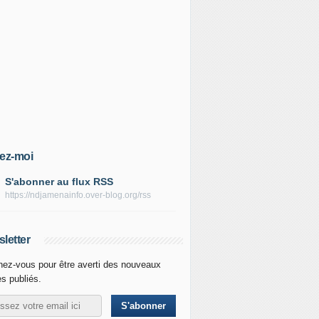
ez-moi
S'abonner au flux RSS
https://ndjamenainfo.over-blog.org/rss
letter
ez-vous pour être averti des nouveaux
es publiés.