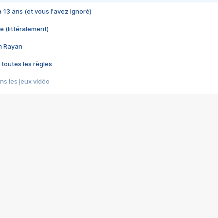
 a 13 ans (et vous l'avez ignoré)
e (littéralement)
im Rayan
 toutes les règles
s les jeux vidéo
us choquant de Rockstar ? - Le scandale BULLY
e plus moche de Steam
du RÊVE tourne au CAUCHEMAR
pendant 8 heures
it… à tort
umiliés par un jeu vidéo
ire - Final Fantasy 8