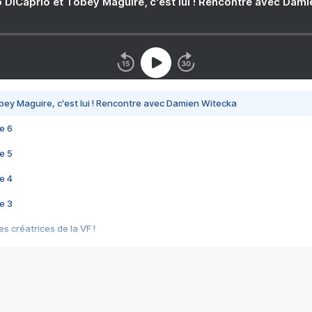
 DiCaprio et Tobey Maguire, c'est lui ! Rencontre avec Dam
bey Maguire, c'est lui ! Rencontre avec Damien Witecka
e 6
e 5
e 4
e 3
s créatrices de la VF !
e 2
e 1
e Mektoub My Love arrive enfin ! Rencontre avec Shaïn Boumedine et Sal