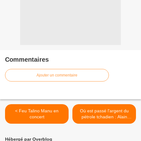
Commentaires
Ajouter un commentaire
< Feu Talino Manu en
Où est passé l'argent du
concert
pétrole tchadien : Alain
Foka Vs Adoum Younousmi
>
Hébergé par Overblog