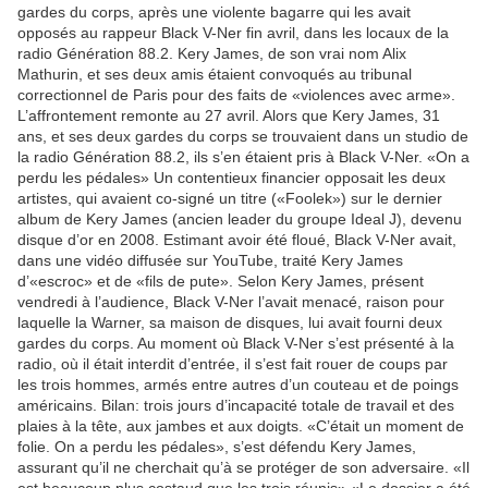
gardes du corps, après une violente bagarre qui les avait
opposés au rappeur Black V-Ner fin avril, dans les locaux de la
radio Génération 88.2. Kery James, de son vrai nom Alix
Mathurin, et ses deux amis étaient convoqués au tribunal
correctionnel de Paris pour des faits de «violences avec arme».
L’affrontement remonte au 27 avril. Alors que Kery James, 31
ans, et ses deux gardes du corps se trouvaient dans un studio de
la radio Génération 88.2, ils s’en étaient pris à Black V-Ner. «On a
perdu les pédales» Un contentieux financier opposait les deux
artistes, qui avaient co-signé un titre («Foolek») sur le dernier
album de Kery James (ancien leader du groupe Ideal J), devenu
disque d’or en 2008. Estimant avoir été floué, Black V-Ner avait,
dans une vidéo diffusée sur YouTube, traité Kery James
d’«escroc» et de «fils de pute». Selon Kery James, présent
vendredi à l’audience, Black V-Ner l’avait menacé, raison pour
laquelle la Warner, sa maison de disques, lui avait fourni deux
gardes du corps. Au moment où Black V-Ner s’est présenté à la
radio, où il était interdit d’entrée, il s’est fait rouer de coups par
les trois hommes, armés entre autres d’un couteau et de poings
américains. Bilan: trois jours d’incapacité totale de travail et des
plaies à la tête, aux jambes et aux doigts. «C’était un moment de
folie. On a perdu les pédales», s’est défendu Kery James,
assurant qu’il ne cherchait qu’à se protéger de son adversaire. «Il