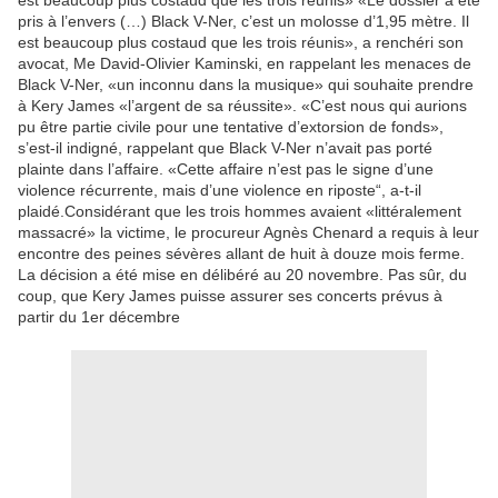
est beaucoup plus costaud que les trois réunis» «Le dossier a été
pris à l’envers (…) Black V-Ner, c’est un molosse d’1,95 mètre. Il
est beaucoup plus costaud que les trois réunis», a renchéri son
avocat, Me David-Olivier Kaminski, en rappelant les menaces de
Black V-Ner, «un inconnu dans la musique» qui souhaite prendre
à Kery James «l’argent de sa réussite». «C’est nous qui aurions
pu être partie civile pour une tentative d’extorsion de fonds»,
s’est-il indigné, rappelant que Black V-Ner n’avait pas porté
plainte dans l’affaire. «Cette affaire n’est pas le signe d’une
violence récurrente, mais d’une violence en riposte“, a-t-il
plaidé.Considérant que les trois hommes avaient «littéralement
massacré» la victime, le procureur Agnès Chenard a requis à leur
encontre des peines sévères allant de huit à douze mois ferme.
La décision a été mise en délibéré au 20 novembre. Pas sûr, du
coup, que Kery James puisse assurer ses concerts prévus à
partir du 1er décembre